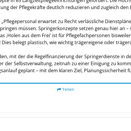
epte in 65 Langzeitpflegeeinrichtungen gefördert. Die Hoc
ung der Pflegekräfte deutlich reduzieren und zugleich den E
„Pflegepersonal erwartet zu Recht verlässliche Dienstpläne
inspringen müssen. Springerkonzepte setzen genau hier an – 
as ‚Holen aus dem Frei‘ ist für Pflegefachpersonen bisweile
Dies belegt plastisch, wie wichtig trägereigene oder träge
rden, mit der die Regelfinanzierung der Springerdienste in d
ner der Selbstverwaltung, zeitnah zu einer Einigung zu kom
auf geplant – mit dem klaren Ziel, Planungssicherheit für 
Teilen