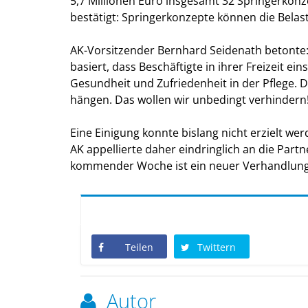
5,7 Millionen Euro insgesamt 32 Springerkonz
bestätigt: Springerkonzepte können die Belast
AK-Vorsitzender Bernhard Seidenath betonte: 
basiert, dass Beschäftigte in ihrer Freizeit e
Gesundheit und Zufriedenheit in der Pflege. D
hängen. Das wollen wir unbedingt verhindern! 
Eine Einigung konnte bislang nicht erzielt we
AK appellierte daher eindringlich an die Part
kommender Woche ist ein neuer Verhandlungsanl
Teilen
Twittern
Autor