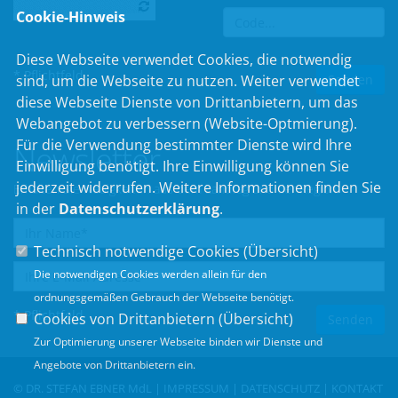
Cookie-Hinweis
Diese Webseite verwendet Cookies, die notwendig
* Pflichtfeld
sind, um die Webseite zu nutzen. Weiter verwendet
diese Webseite Dienste von Drittanbietern, um das
Webangebot zu verbessern (Website-Optmierung).
Für die Verwendung bestimmter Dienste wird Ihre
Newsletter
Einwilligung benötigt. Ihre Einwilligung können Sie
jederzeit widerrufen. Weitere Informationen finden Sie
Erhalten Sie Neuigkeiten aus dem Landtag und der Region.
in der
Datenschutzerklärung
.
Technisch notwendige Cookies (
Übersicht
)
Die notwendigen Cookies werden allein für den
ordnungsgemäßen Gebrauch der Webseite benötigt.
* Pflichtfeld
Cookies von Drittanbietern (
Übersicht
)
Zur Optimierung unserer Webseite binden wir Dienste und
Angebote von Drittanbietern ein.
© DR. STEFAN EBNER MdL |
IMPRESSUM
|
DATENSCHUTZ
|
KONTAKT