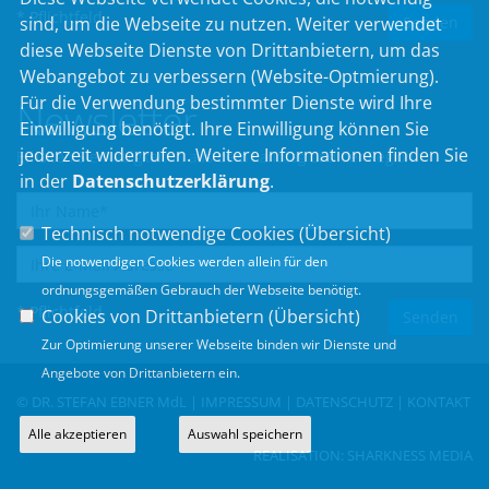
* Pflichtfeld
sind, um die Webseite zu nutzen. Weiter verwendet
diese Webseite Dienste von Drittanbietern, um das
Webangebot zu verbessern (Website-Optmierung).
Für die Verwendung bestimmter Dienste wird Ihre
Newsletter
Einwilligung benötigt. Ihre Einwilligung können Sie
jederzeit widerrufen. Weitere Informationen finden Sie
Erhalten Sie Neuigkeiten aus dem Landtag und der Region.
in der
Datenschutzerklärung
.
Technisch notwendige Cookies (
Übersicht
)
Die notwendigen Cookies werden allein für den
ordnungsgemäßen Gebrauch der Webseite benötigt.
* Pflichtfeld
Cookies von Drittanbietern (
Übersicht
)
Zur Optimierung unserer Webseite binden wir Dienste und
Angebote von Drittanbietern ein.
© DR. STEFAN EBNER MdL |
IMPRESSUM
|
DATENSCHUTZ
|
KONTAKT
Alle akzeptieren
Auswahl speichern
REALISATION:
SHARKNESS MEDIA